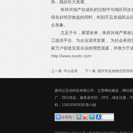
风，稳步壮大发展。
朱祥兴地产在成长的过程中与地区同步发展
得良好经济效益的同时，时刻不忘造福民众
众形象。
立足于今，展望未来，朱祥兴地产将改进企
工提供平台、为企业谋求发展 、为社会承担
家万户创造安居乐业的理想居庭，并致力于
http://www.zxxdc.com
上一条:
半山名苑
下一条:
惠州市金迪物业管理有
惠州云互动科技有限公司：主营网站建设，网站策划
广，SEO优化，服务器空间，VPS，域名注册，
机：13433583938 陈小姐
分享到：